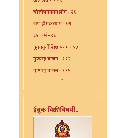
चौलोपयनयन प्रयोग - २६
जप होमकरणम् - ७९
दशकर्म - ८८
नूतनमुर्ती प्रतिष्ठापनम - ९४
पुण्याह वाचन - ११२
पुण्याह वाचन - ११५
पुण्याह वाचन प्रयोग - ११४
पुण्याहवाचन - ११७
पुत्रप्रतिग्रहप्रयोग - ११६
ईबुक विक्रीविषयी..
पुनःसंधान प्रयोग - १०८
पुनःसंधान प्रयोग - ११३