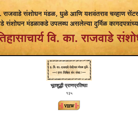
भूतशुद्धी प्राणप्रतिष्ठा
१३५