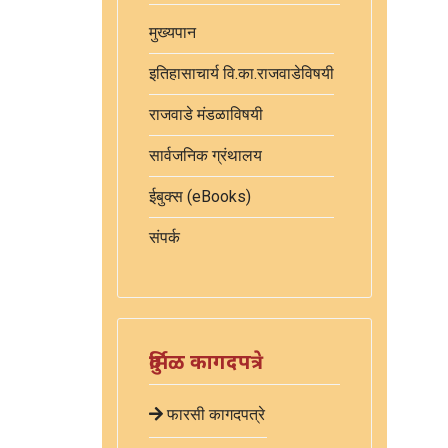
मुख्यपान
इतिहासाचार्य वि.का.राजवाडेविषयी
राजवाडे मंडळाविषयी
सार्वजनिक ग्रंथालय
ईबुक्स (eBooks)
संपर्क
दुर्मिळ कागदपत्रे
फारसी कागदपत्रे