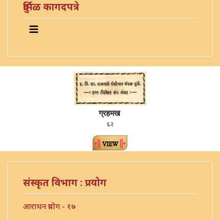
दुर्मिळ कागदपत्रे
ग्रहमख
६२
संस्कृत विभाग : प्रयोग
आराधन प्रयोग - १७