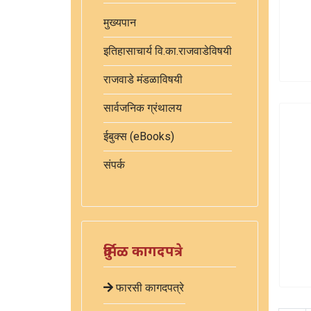
मुख्यपान
इतिहासाचार्य वि.का.राजवाडेविषयी
राजवाडे मंडळाविषयी
सार्वजनिक ग्रंथालय
ईबुक्स (eBooks)
संपर्क
दुर्मिळ कागदपत्रे
फारसी कागदपत्रे