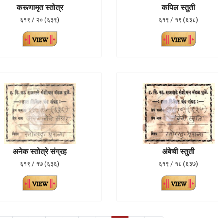
करूणामृत स्तोत्र
कपिल स्तुती
६१९ / २० (६३९)
६१९ / १९ (६३८)
अनेक स्तोत्रे संग्रह
अंबेची स्तुती
६१९ / १७ (६३६)
६१९ / १८ (६३७)