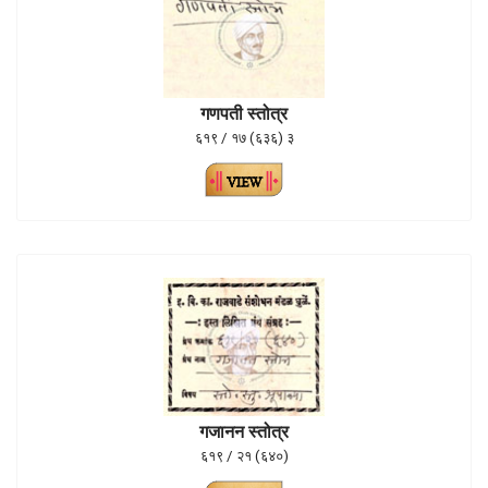
गणपती स्तोत्र
६१९ / १७ (६३६) ३
गजानन स्तोत्र
६१९ / २१ (६४०)