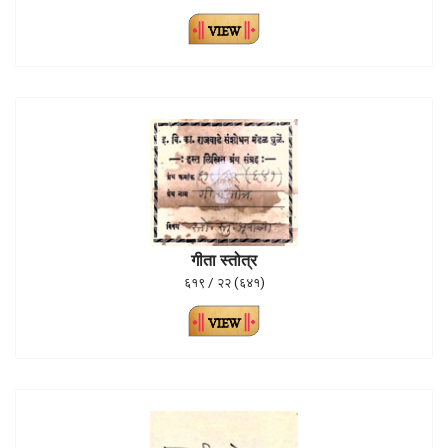
गीता स्तोत्र
६१९ / २२ (६४१)