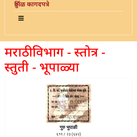
दुर्मिळ कागदपत्रे
मराठी विभाग - स्तोत्र -
स्तुती - भूपाळ्या
गुरु भुपाळी
६१९ / २३ (६४२)