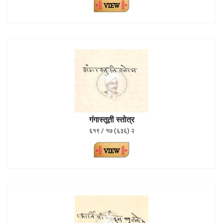
गंगास्तूती स्तोत्र
६१९ / १७ (६३६) २