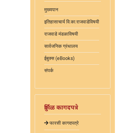
मुख्यपान
इतिहासाचार्य वि.का.राजवाडेविषयी
राजवाडे मंडळाविषयी
सार्वजनिक ग्रंथालय
ईबुक्स (eBooks)
संपर्क
दुर्मिळ कागदपत्रे
फारसी कागदपत्रे