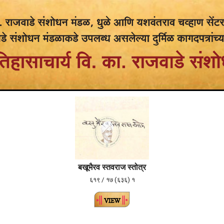
बखूभैरव स्तवराज स्तोत्र
६१९ / १७ (६३६) १