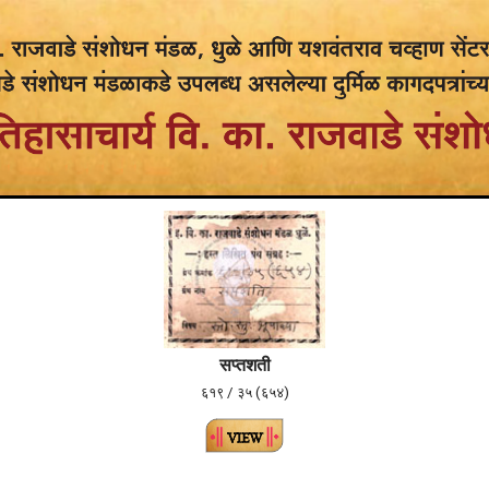
सप्तशती
६१९ / ३५ (६५४)