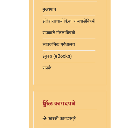
मुख्यपान
इतिहासाचार्य वि.का.राजवाडेविषयी
राजवाडे मंडळाविषयी
सार्वजनिक ग्रंथालय
ईबुक्स (eBooks)
संपर्क
दुर्मिळ कागदपत्रे
फारसी कागदपत्रे