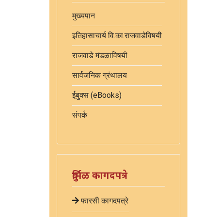
मुख्यपान
इतिहासाचार्य वि.का.राजवाडेविषयी
राजवाडे मंडळाविषयी
सार्वजनिक ग्रंथालय
ईबुक्स (eBooks)
संपर्क
दुर्मिळ कागदपत्रे
फारसी कागदपत्रे