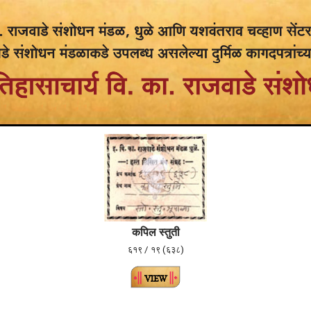
कपिल स्तुती
६१९ / १९ (६३८)