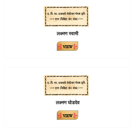
लक्ष्मण स्वामी
लक्ष्मण घोडदेव