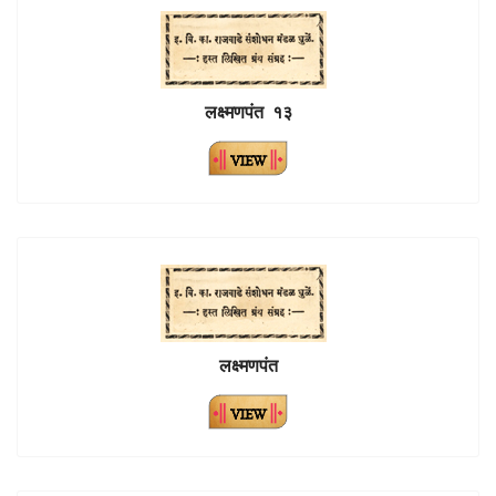
लक्ष्मणपंत १३
लक्ष्मणपंत