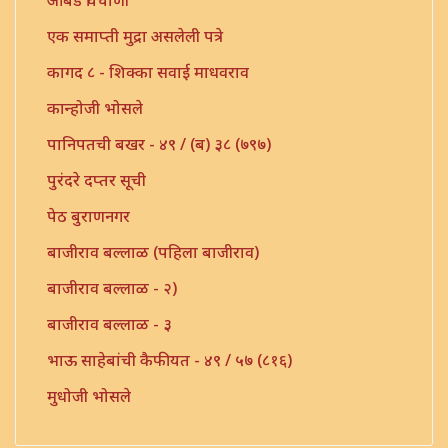
आंबड चिंचोणी
एक समाप्ती मुद्रा असलेली पत्रे
कागद ८ - शिक्का सवाई माधवराव
कान्होजी भोसले
पानिपतची बखर - ४९ / (ब) ३८ (७९७)
पुरंदरे दप्तर सूची
पेठ बुराणनगर
बाजीराव बल्लाळ (पहिला बाजीराव)
बाजीराव बल्लाळ - २)
बाजीराव बल्लाळ - ३
भाऊ साहेबांची कैफीयत - ४९ / ५७ (८१६)
मुधोजी भोसले
मौजे उंबरठी (प्रधान सनद)