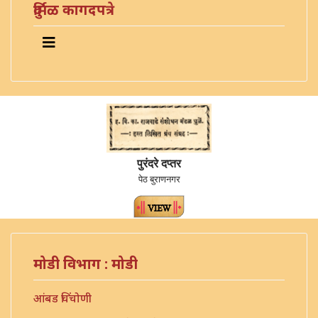
दुर्मिळ कागदपत्रे
पुरंदरे दप्तर
पेठ बुराणनगर
मोडी विभाग : मोडी
आंबड चिंचोणी