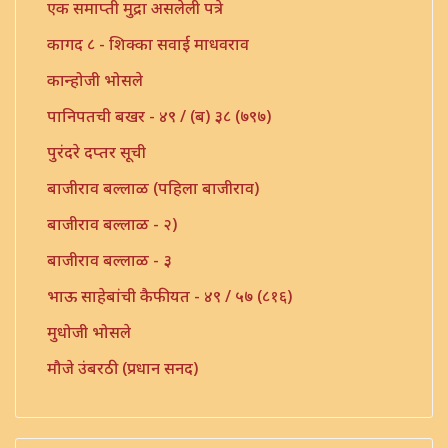
एक समाप्ती मुद्रा असलेली पत्रे
कागद ८ - शिक्का सवाई माधवराव
कान्होजी भोसले
पानिपतची बखर - ४९ / (ब) ३८ (७९७)
पुरंदरे दप्तर सूची
बाजीराव बल्लाळ (पहिला बाजीराव)
बाजीराव बल्लाळ - २)
बाजीराव बल्लाळ - ३
भाऊ साहेबांची कैफीयत - ४९ / ५७ (८१६)
मुधोजी भोसले
मौजे उंबरठी (प्रधान सनद)
मौजे कणी पो. इंदापूर
मौजे छगाव मारवण