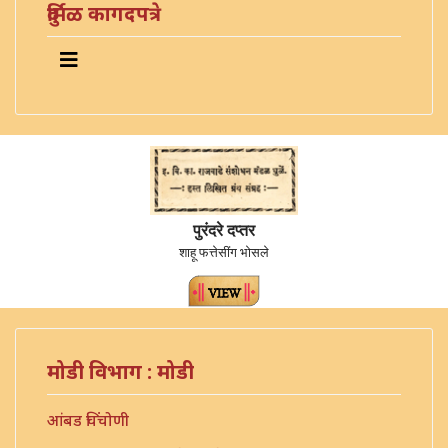
दुर्मिळ कागदपत्रे
पुरंदरे दप्तर
शाहू फत्तेसींग भोसले
मोडी विभाग : मोडी
आंबड चिंचोणी