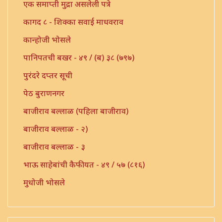
एक समाप्ती मुद्रा असलेली पत्रे
कागद ८ - शिक्का सवाई माधवराव
कान्होजी भोसले
पानिपतची बखर - ४९ / (ब) ३८ (७९७)
पुरंदरे दप्तर सूची
पेठ बुराणनगर
बाजीराव बल्लाळ (पहिला बाजीराव)
बाजीराव बल्लाळ - २)
बाजीराव बल्लाळ - ३
भाऊ साहेबांची कैफीयत - ४९ / ५७ (८१६)
मुधोजी भोसले
मौजे उंबरठी (प्रधान सनद)
मौजे कणी पो. इंदापूर