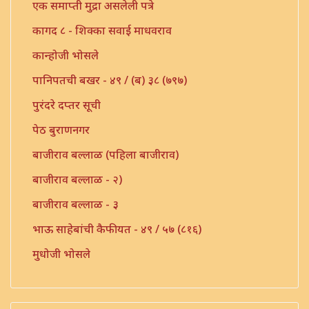
एक समाप्ती मुद्रा असलेली पत्रे
कागद ८ - शिक्का सवाई माधवराव
कान्होजी भोसले
पानिपतची बखर - ४९ / (ब) ३८ (७९७)
पुरंदरे दप्तर सूची
पेठ बुराणनगर
बाजीराव बल्लाळ (पहिला बाजीराव)
बाजीराव बल्लाळ - २)
बाजीराव बल्लाळ - ३
भाऊ साहेबांची कैफीयत - ४९ / ५७ (८१६)
मुधोजी भोसले
मौजे उंबरठी (प्रधान सनद)
मौजे कणी पो. इंदापूर