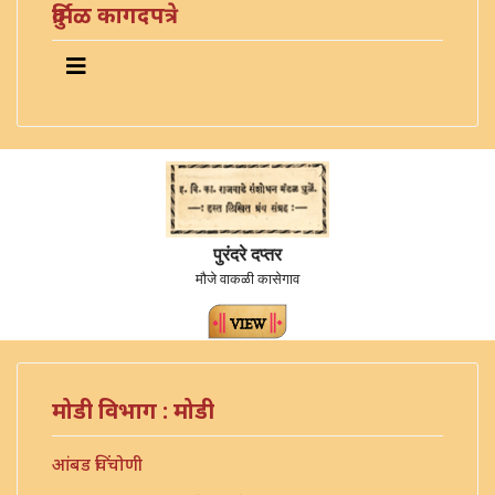
दुर्मिळ कागदपत्रे
पुरंदरे दप्तर
मौजे वाकळी कासेगाव
मोडी विभाग : मोडी
आंबड चिंचोणी