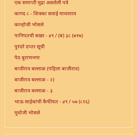
एक समाप्ती मुद्रा असलेली पत्रे
कागद ८ - शिक्का सवाई माधवराव
कान्होजी भोसले
पानिपतची बखर - ४९ / (ब) ३८ (७९७)
पुरंदरे दप्तर सूची
पेठ बुराणनगर
बाजीराव बल्लाळ (पहिला बाजीराव)
बाजीराव बल्लाळ - २)
बाजीराव बल्लाळ - ३
भाऊ साहेबांची कैफीयत - ४९ / ५७ (८१६)
मुधोजी भोसले
मौजे उंबरठी (प्रधान सनद)
मौजे कणी पो. इंदापूर