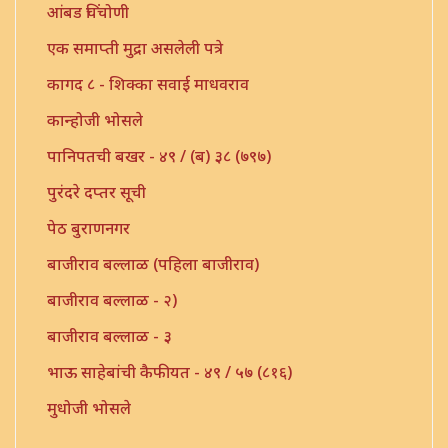
आंबड चिंचोणी
एक समाप्ती मुद्रा असलेली पत्रे
कागद ८ - शिक्का सवाई माधवराव
कान्होजी भोसले
पानिपतची बखर - ४९ / (ब) ३८ (७९७)
पुरंदरे दप्तर सूची
पेठ बुराणनगर
बाजीराव बल्लाळ (पहिला बाजीराव)
बाजीराव बल्लाळ - २)
बाजीराव बल्लाळ - ३
भाऊ साहेबांची कैफीयत - ४९ / ५७ (८१६)
मुधोजी भोसले
मौजे उंबरठी (प्रधान सनद)