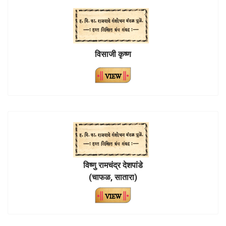
विसाजी कृष्ण
विष्णु रामचंद्र देशपांडे
(चाफळ, सातारा)