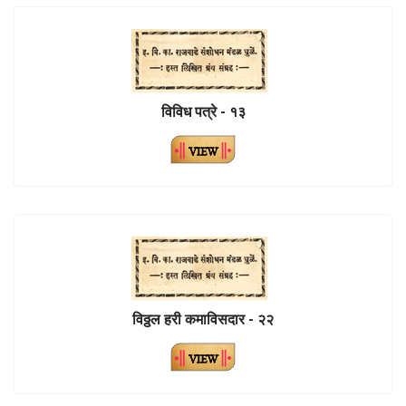
विविध पत्रे - १३
विठ्ठल हरी कमाविसदार - २२