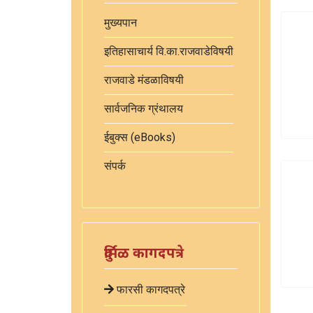
मुख्यपान
इतिहासाचार्य वि.का.राजवाडेविषयी
राजवाडे मंडळाविषयी
सार्वजनिक ग्रंथालय
ईबुक्स (eBooks)
संपर्क
दुर्मिळ कागदपत्रे
फारसी कागदपत्रे