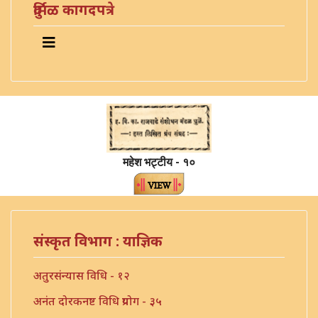
दुर्मिळ कागदपत्रे
महेश भट्टीय - १०
संस्कृत विभाग : याज्ञिक
अतुरसंन्यास विधि - १२
अनंत दोरकनष्ट विधि प्रयोग - ३५