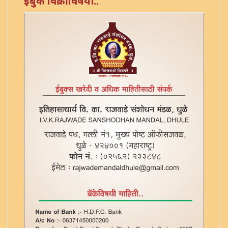
ईबुक विक्रीविषयी..
एका याज्ञिकाच्या ग्रंथांची यादी - ३
किरकोळ याज्ञिक - ३४
कुंडमार्तंड टिका - ७
कुलार्णवे - अष्टमोल्लास - ४
कृतमंजरी (त्रुटीत) - ३६
कोकीलाव्रतपूजा
क्षेपखंड व्याख्या - ६
गणपति पुजनम - १८
गर्भादानाची यादी - ३८
गायत्री उत्सर्जन प्रयोग - ५७
ग्रहबली - ६१
ग्रहमख - ५