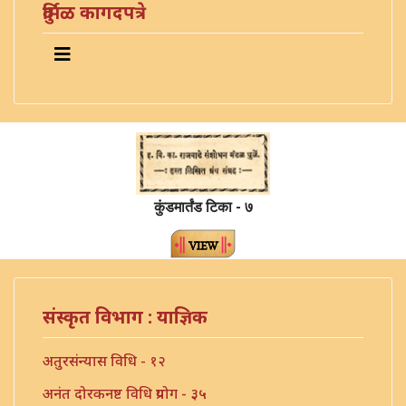
दुर्मिळ कागदपत्रे
कुंडमार्तंड टिका - ७
संस्कृत विभाग : याज्ञिक
अतुरसंन्यास विधि - १२
अनंत दोरकनष्ट विधि प्रयोग - ३५