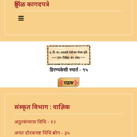
दुर्मिळ कागदपत्रे
हिरण्यकेशी स्मार्त - १५
संस्कृत विभाग : याज्ञिक
अतुरसंन्यास विधि - १२
अनंत दोरकनष्ट विधि प्रयोग - ३५