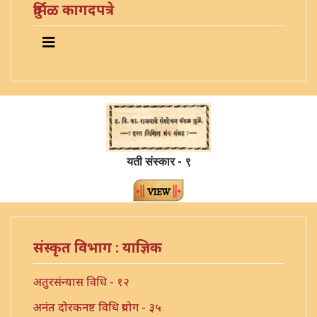
दुर्मिळ कागदपत्रे
यती संस्कार - ९
संस्कृत विभाग : याज्ञिक
अतुरसंन्यास विधि - १२
अनंत दोरकनष्ट विधि प्रयोग - ३५