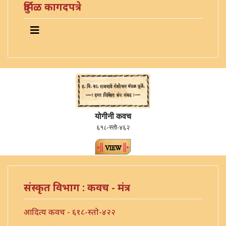
दुर्मिळ कागदपत्रे
योगीनी कवच
६१८-स्तो-४६२
संस्कृत विभाग : कवच - मंत्र
आदित्य कवच - ६१८-स्तो-४२२