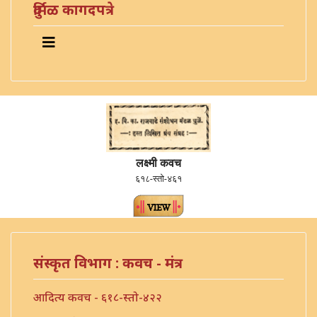
दुर्मिळ कागदपत्रे
लक्ष्मी कवच
६१८-स्तो-४६१
संस्कृत विभाग : कवच - मंत्र
आदित्य कवच - ६१८-स्तो-४२२