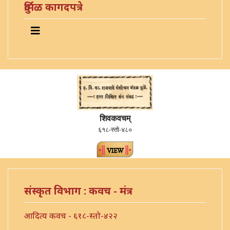
दुर्मिळ कागदपत्रे
शिवकवचम्
६१८-स्तो-४८०
संस्कृत विभाग : कवच - मंत्र
आदित्य कवच - ६१८-स्तो-४२२