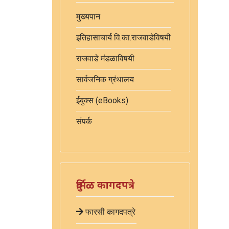
मुख्यपान
इतिहासाचार्य वि.का.राजवाडेविषयी
राजवाडे मंडळाविषयी
सार्वजनिक ग्रंथालय
ईबुक्स (eBooks)
संपर्क
दुर्मिळ कागदपत्रे
फारसी कागदपत्रे