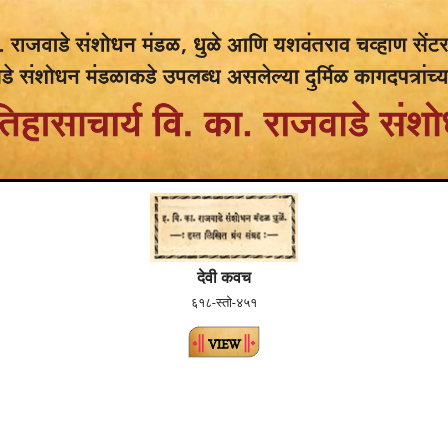
देवी कवच
६१८-स्तो-४५१