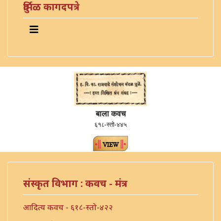
दुर्मिळ कागदपत्रे
बाला कवच
६१८-स्तो-४४५
संस्कृत विभाग : कवच - मंत्र
आदित्य कवच - ६१८-स्तो-४२२