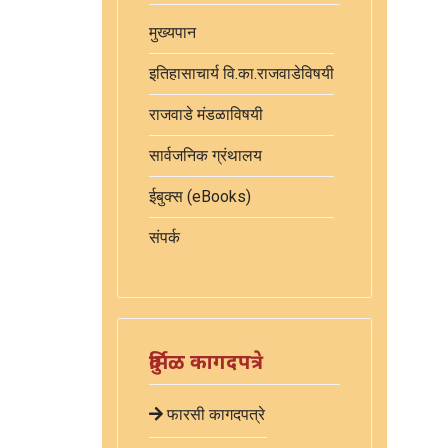
मुख्यपान
इतिहासाचार्य वि.का.राजवाडेविषयी
राजवाडे मंडळाविषयी
सार्वजनिक ग्रंथालय
ईबुक्स (eBooks)
संपर्क
दुर्मिळ कागदपत्रे
फारसी कागदपत्रे