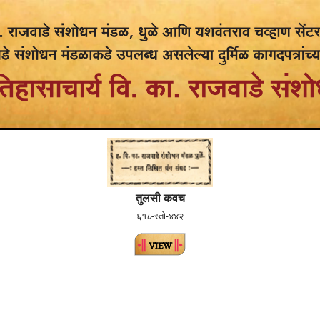
तुलसी कवच
६१८-स्तो-४४२