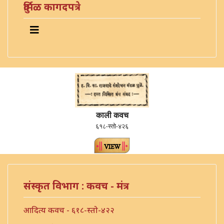
दुर्मिळ कागदपत्रे
काली कवच
६१८-स्तो-४२६
संस्कृत विभाग : कवच - मंत्र
आदित्य कवच - ६१८-स्तो-४२२