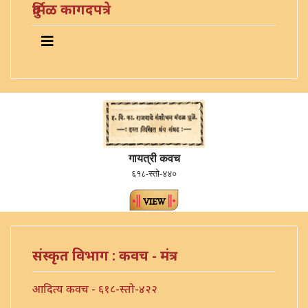
दुर्मिळ कागदपत्रे
गायत्री कवच
६१८-स्तो-४४०
संस्कृत विभाग : कवच - मंत्र
आदित्य कवच - ६१८-स्तो-४२२