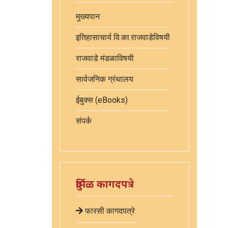
मुख्यपान
इतिहासाचार्य वि.का.राजवाडेविषयी
राजवाडे मंडळाविषयी
सार्वजनिक ग्रंथालय
ईबुक्स (eBooks)
संपर्क
दुर्मिळ कागदपत्रे
फारसी कागदपत्रे