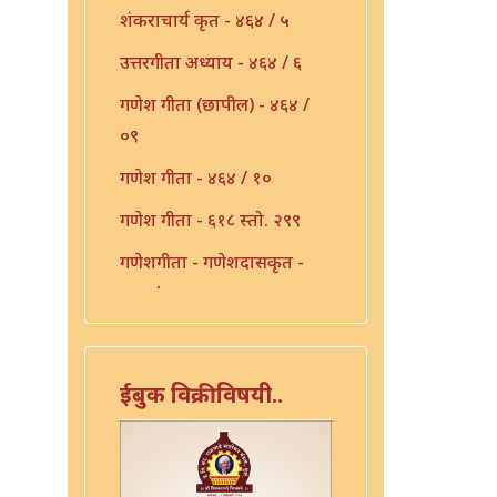
शंकराचार्य कृत - ४६४ / ५
उत्तरगीता अध्याय - ४६४ / ६
गणेश गीता (छापील) - ४६४ /
०९
गणेश गीता - ४६४ / १०
गणेश गीता - ६१८ स्तो. २९९
गणेशगीता - गणेशदासकृत -
४६४ / ११
गीता फलश्रुती - ४६४ / १३
गुरुगीता - १०६
ईबुक विक्रीविषयी..
गुरुगीता - ४६४ / १७
गौडपाद उत्तरगीता व्याख्या -
४६४ / ७