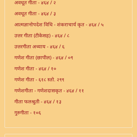
अवधूत गीता - ४६४ / २
अवधूत गीता - ४६४ / ३
आत्मज्ञानोपदेश विधि - शंकराचार्य कृत - ४६४ / ५
उत्तर गीता (टीकेसह) - ४६४ / ८
उत्तरगीता अध्याय - ४६४ / ६
गणेश गीता (छापील) - ४६४ / ०९
गणेश गीता - ४६४ / १०
गणेश गीता - ६१८ स्तो. २९९
गणेशगीता - गणेशदासकृत - ४६४ / ११
गीता फलश्रुती - ४६४ / १३
गुरुगीता - १०६
गुरुगीता - ४६४ / १७
गौडपाद उत्तरगीता व्याख्या - ४६४ / ७