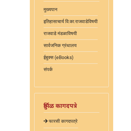
मुख्यपान
इतिहासाचार्य वि.का.राजवाडेविषयी
राजवाडे मंडळाविषयी
सार्वजनिक ग्रंथालय
ईबुक्स (eBooks)
संपर्क
दुर्मिळ कागदपत्रे
फारसी कागदपत्रे