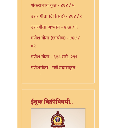
शंकराचार्य कृत - ४६४ / ५
उत्तर गीता (टीकेसह) - ४६४ / ८
उत्तरगीता अध्याय - ४६४ / ६
गणेश गीता (छापील) - ४६४ /
०९
गणेश गीता - ६१८ स्तो. २९९
गणेशगीता - गणेशदासकृत -
४६४ / ११
गीता फलश्रुती - ४६४ / १३
गुरुगीता - १०६
ईबुक विक्रीविषयी..
गुरुगीता - ४६४ / १७
गौडपाद उत्तरगीता व्याख्या -
४६४ / ७