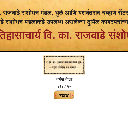
गणेश गीता
४६४ / १०