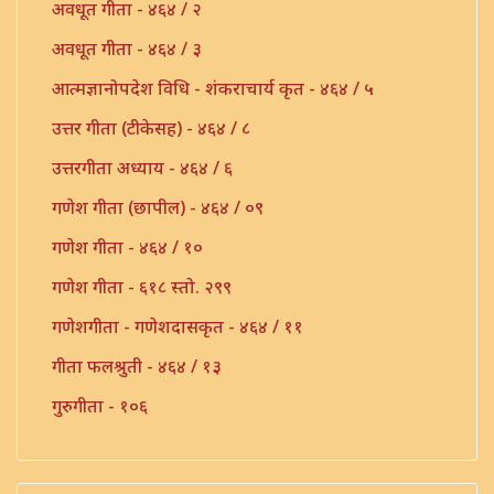
अवधूत गीता - ४६४ / २
अवधूत गीता - ४६४ / ३
आत्मज्ञानोपदेश विधि - शंकराचार्य कृत - ४६४ / ५
उत्तर गीता (टीकेसह) - ४६४ / ८
उत्तरगीता अध्याय - ४६४ / ६
गणेश गीता (छापील) - ४६४ / ०९
गणेश गीता - ४६४ / १०
गणेश गीता - ६१८ स्तो. २९९
गणेशगीता - गणेशदासकृत - ४६४ / ११
गीता फलश्रुती - ४६४ / १३
गुरुगीता - १०६
गुरुगीता - ४६४ / १७
गौडपाद उत्तरगीता व्याख्या - ४६४ / ७