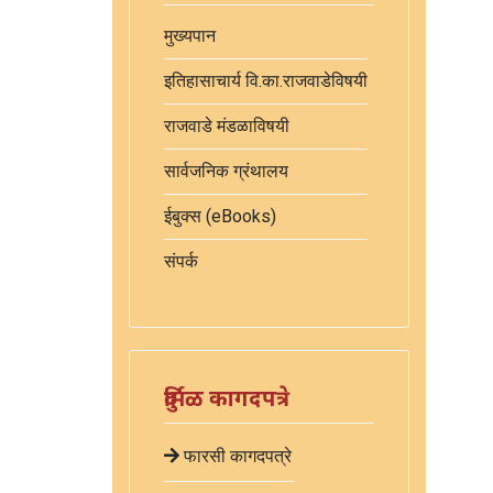
मुख्यपान
इतिहासाचार्य वि.का.राजवाडेविषयी
राजवाडे मंडळाविषयी
सार्वजनिक ग्रंथालय
ईबुक्स (eBooks)
संपर्क
दुर्मिळ कागदपत्रे
फारसी कागदपत्रे