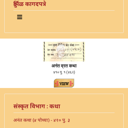
दुर्मिळ कागदपत्रे
अनंत व्रत कथा
४१० पु. १ (४६२)
संस्कृत विभाग : कथा
अनंत कथा (४ पोथ्या) - ४१० पु. ३