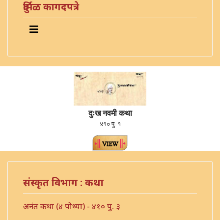
दुर्मिळ कागदपत्रे
दुःख नवमी कथा
४१० पु. १
संस्कृत विभाग : कथा
अनंत कथा (४ पोथ्या) - ४१० पु. ३