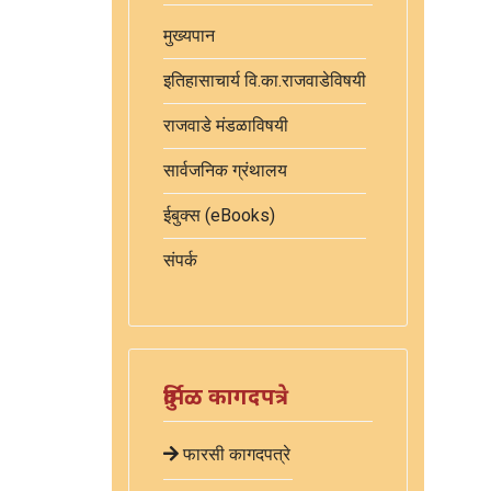
मुख्यपान
इतिहासाचार्य वि.का.राजवाडेविषयी
राजवाडे मंडळाविषयी
सार्वजनिक ग्रंथालय
ईबुक्स (eBooks)
संपर्क
दुर्मिळ कागदपत्रे
फारसी कागदपत्रे