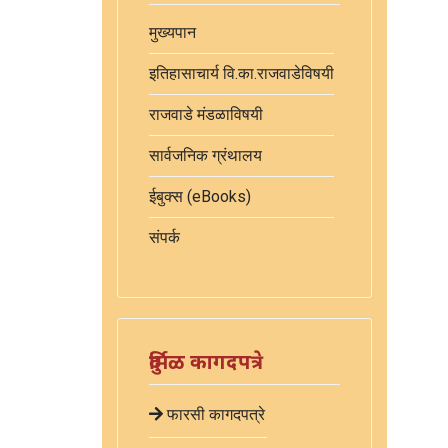
मुख्यपान
इतिहासाचार्य वि.का.राजवाडेविषयी
राजवाडे मंडळाविषयी
सार्वजनिक ग्रंथालय
ईबुक्स (eBooks)
संपर्क
दुर्मिळ कागदपत्रे
फारसी कागदपत्रे