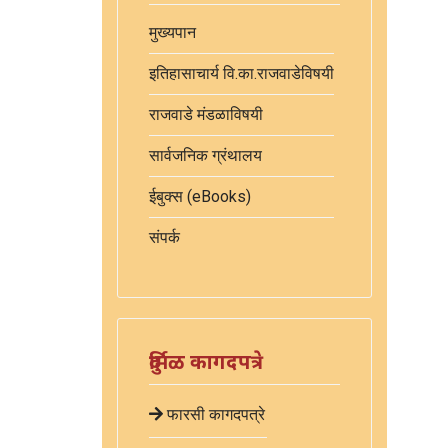
मुख्यपान
इतिहासाचार्य वि.का.राजवाडेविषयी
राजवाडे मंडळाविषयी
सार्वजनिक ग्रंथालय
ईबुक्स (eBooks)
संपर्क
दुर्मिळ कागदपत्रे
फारसी कागदपत्रे