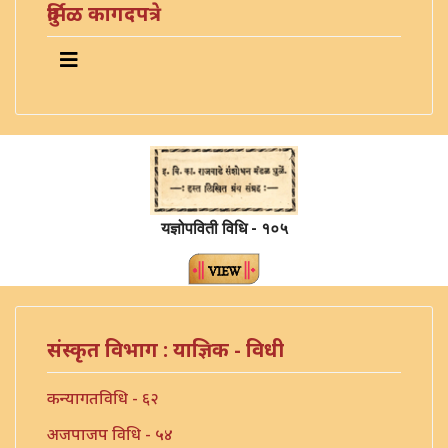
दुर्मिळ कागदपत्रे
यज्ञोपविती विधि - १०५
संस्कृत विभाग : याज्ञिक - विधी
कन्यागतविधि - ६२
अजपाजप विधि - ५४