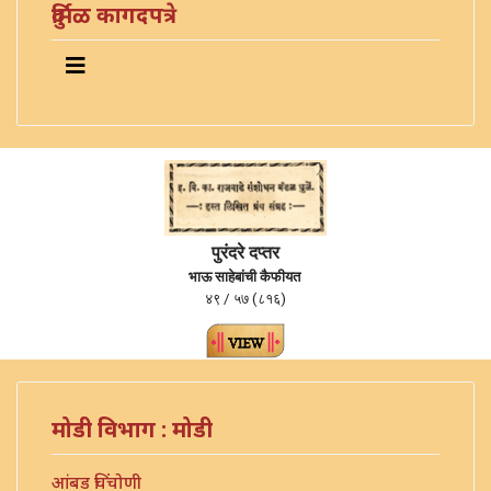
दुर्मिळ कागदपत्रे
पुरंदरे दप्तर
भाऊ साहेबांची कैफीयत
४९ / ५७ (८१६)
मोडी विभाग : मोडी
आंबड चिंचोणी