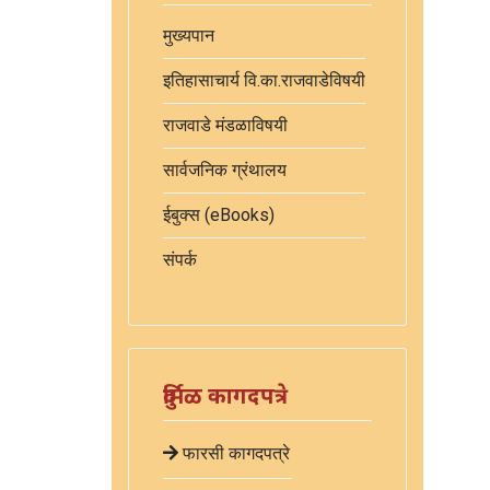
मुख्यपान
इतिहासाचार्य वि.का.राजवाडेविषयी
राजवाडे मंडळाविषयी
सार्वजनिक ग्रंथालय
ईबुक्स (eBooks)
संपर्क
दुर्मिळ कागदपत्रे
फारसी कागदपत्रे