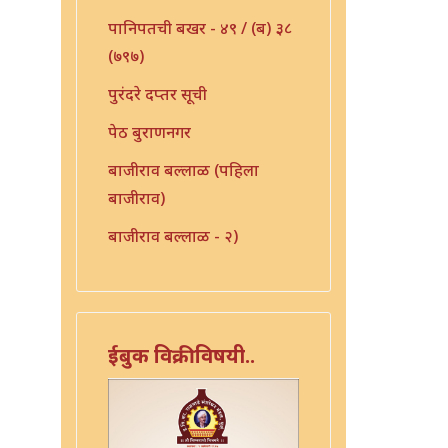
पानिपतची बखर - ४९ / (ब) ३८
(७९७)
पुरंदरे दप्तर सूची
पेठ बुराणनगर
बाजीराव बल्लाळ (पहिला
बाजीराव)
बाजीराव बल्लाळ - २)
बाजीराव बल्लाळ - ३
भाऊ साहेबांची कैफीयत - ४९ /
५७ (८१६)
ईबुक विक्रीविषयी..
मुधोजी भोसले
मौजे उंबरठी (प्रधान सनद)