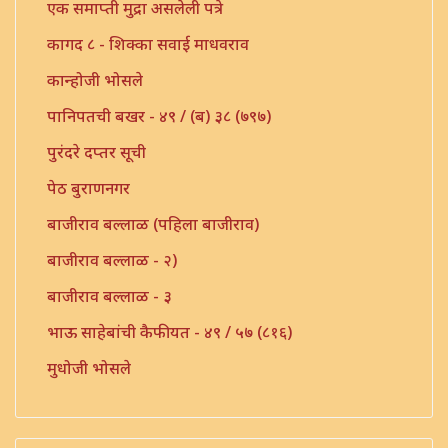
एक समाप्ती मुद्रा असलेली पत्रे
कागद ८ - शिक्का सवाई माधवराव
कान्होजी भोसले
पानिपतची बखर - ४९ / (ब) ३८ (७९७)
पुरंदरे दप्तर सूची
पेठ बुराणनगर
बाजीराव बल्लाळ (पहिला बाजीराव)
बाजीराव बल्लाळ - २)
बाजीराव बल्लाळ - ३
भाऊ साहेबांची कैफीयत - ४९ / ५७ (८१६)
मुधोजी भोसले
मौजे उंबरठी (प्रधान सनद)
मौजे कणी पो. इंदापूर