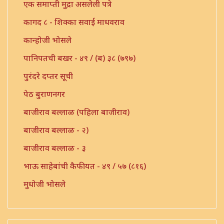
एक समाप्ती मुद्रा असलेली पत्रे
कागद ८ - शिक्का सवाई माधवराव
कान्होजी भोसले
पानिपतची बखर - ४९ / (ब) ३८ (७९७)
पुरंदरे दप्तर सूची
पेठ बुराणनगर
बाजीराव बल्लाळ (पहिला बाजीराव)
बाजीराव बल्लाळ - २)
बाजीराव बल्लाळ - ३
भाऊ साहेबांची कैफीयत - ४९ / ५७ (८१६)
मुधोजी भोसले
मौजे उंबरठी (प्रधान सनद)
मौजे कणी पो. इंदापूर