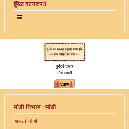
दुर्मिळ कागदपत्रे
पुरंदरे दप्तर
मौजे वसाडी
मोडी विभाग : मोडी
आंबड चिंचोणी