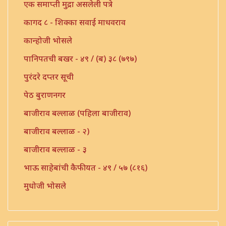
एक समाप्ती मुद्रा असलेली पत्रे
कागद ८ - शिक्का सवाई माधवराव
कान्होजी भोसले
पानिपतची बखर - ४९ / (ब) ३८ (७९७)
पुरंदरे दप्तर सूची
पेठ बुराणनगर
बाजीराव बल्लाळ (पहिला बाजीराव)
बाजीराव बल्लाळ - २)
बाजीराव बल्लाळ - ३
भाऊ साहेबांची कैफीयत - ४९ / ५७ (८१६)
मुधोजी भोसले
मौजे उंबरठी (प्रधान सनद)
मौजे कणी पो. इंदापूर