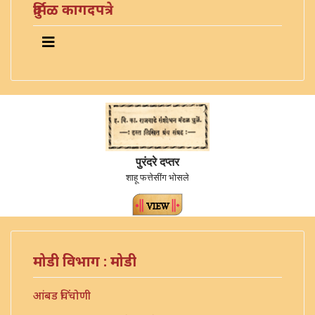
दुर्मिळ कागदपत्रे
पुरंदरे दप्तर
शाहू फत्तेसींग भोसले
मोडी विभाग : मोडी
आंबड चिंचोणी