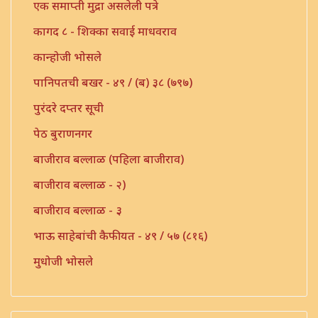
एक समाप्ती मुद्रा असलेली पत्रे
कागद ८ - शिक्का सवाई माधवराव
कान्होजी भोसले
पानिपतची बखर - ४९ / (ब) ३८ (७९७)
पुरंदरे दप्तर सूची
पेठ बुराणनगर
बाजीराव बल्लाळ (पहिला बाजीराव)
बाजीराव बल्लाळ - २)
बाजीराव बल्लाळ - ३
भाऊ साहेबांची कैफीयत - ४९ / ५७ (८१६)
मुधोजी भोसले
मौजे उंबरठी (प्रधान सनद)
मौजे कणी पो. इंदापूर