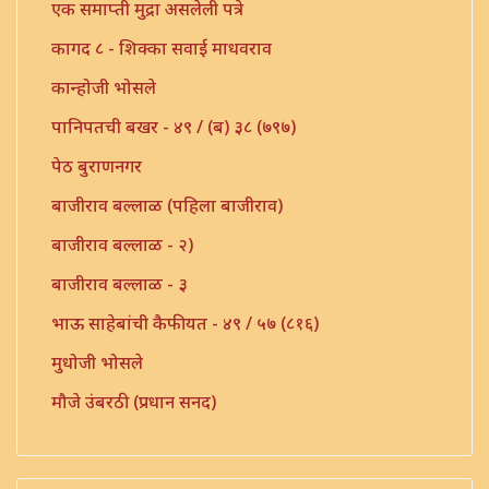
एक समाप्ती मुद्रा असलेली पत्रे
कागद ८ - शिक्का सवाई माधवराव
कान्होजी भोसले
पानिपतची बखर - ४९ / (ब) ३८ (७९७)
पेठ बुराणनगर
बाजीराव बल्लाळ (पहिला बाजीराव)
बाजीराव बल्लाळ - २)
बाजीराव बल्लाळ - ३
भाऊ साहेबांची कैफीयत - ४९ / ५७ (८१६)
मुधोजी भोसले
मौजे उंबरठी (प्रधान सनद)
मौजे कणी पो. इंदापूर
मौजे छगाव मारवण