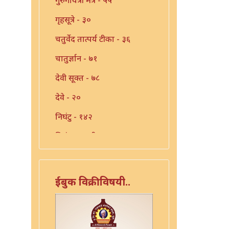
गृहसूत्रे - ३०
चतुर्वेद तात्पर्य टीका - ३६
चातुर्ज्ञान - ७१
देवी सूक्त - ७८
देवे - २०
निघंटु - १४२
निघंटू (माहुली-शहापूर) - ११४
पवमान - १२
पवमान - १३
ईबुक विक्रीविषयी..
पवमान - १४
पुरुषसूक्तम् - ४४