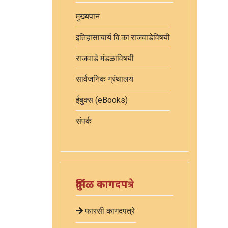
मुख्यपान
इतिहासाचार्य वि.का.राजवाडेविषयी
राजवाडे मंडळाविषयी
सार्वजनिक ग्रंथालय
ईबुक्स (eBooks)
संपर्क
दुर्मिळ कागदपत्रे
फारसी कागदपत्रे