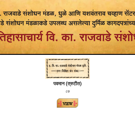
पवमान (त्रुटीत)
८७