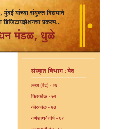
संस्कृत विभाग : वेद
ऋक्रवा (वेद) - २६
किरकोळ - ७२
कीरकोळ - ७३
गणेशाथर्वशीर्ष - ६२
गुरुगायत्री मंत्र - ५५