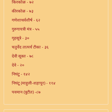
किरकोळ - ७२
कीरकोळ - ७३
गणेशाथर्वशीर्ष - ६२
गुरुगायत्री मंत्र - ५५
गृहसूत्रे - ३०
चतुर्वेद तात्पर्य टीका - ३६
देवी सूक्त - ७८
देवे - २०
निघंटु - १४२
निघंटू (माहुली-शहापूर) - ११४
पवमान (त्रुटीत) -८७
पवमान - १२
पवमान - १३