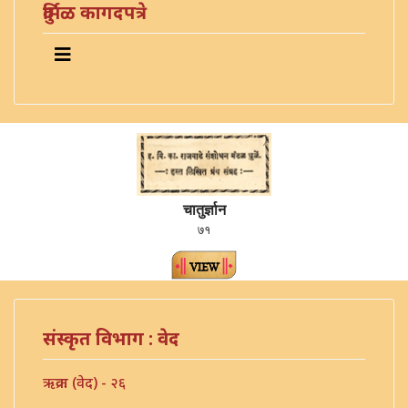
दुर्मिळ कागदपत्रे
चातुर्ज्ञान
७१
संस्कृत विभाग : वेद
ऋक्रवा (वेद) - २६