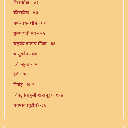
किरकोळ - ७२
कीरकोळ - ७३
गणेशाथर्वशीर्ष - ६२
गुरुगायत्री मंत्र - ५५
चतुर्वेद तात्पर्य टीका - ३६
चातुर्ज्ञान - ७१
देवी सूक्त - ७८
देवे - २०
निघंटु - १४२
निघंटू (माहुली-शहापूर) - ११४
पवमान (त्रुटीत) -८७
पवमान - १२
पवमान - १३