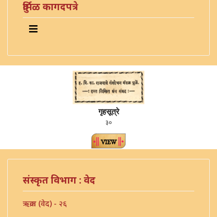
दुर्मिळ कागदपत्रे
गृहसूत्रे
३०
संस्कृत विभाग : वेद
ऋक्रवा (वेद) - २६