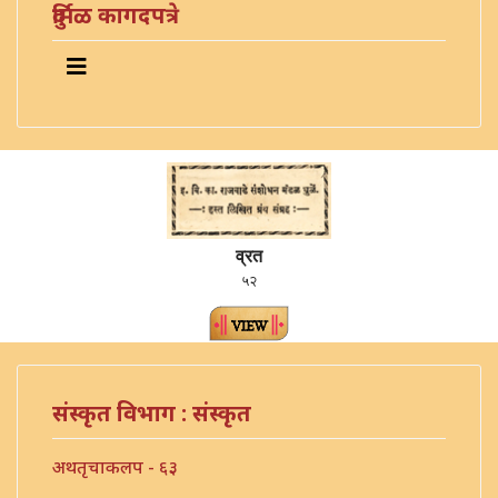
दुर्मिळ कागदपत्रे
व्रत
५२
संस्कृत विभाग : संस्कृत
अथतृचाकलप - ६३