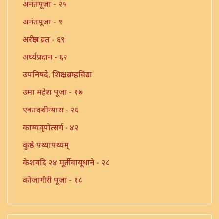
अनंतपूजा - २५
अनंतपूजा - ९
अरक्षीत्र व्रत - ६९
अर्घ्यप्रदान - ६२
उपनिषदे, शिक्षा, ब्रम्हविद्या
उमा महेश पूजा - १७
एकादशीन्यास - २६
काम्यवृपोत्सर्ग - ४२
कुष्ठे पथ्यापथ्यम्
केशवदि २४ मूर्तीवायूधाने - २८
कोजागीरी पूजा - १८
गंगाष्टक स्तोत्र - ३३
गणपति पार्थिव पूजा - ५६