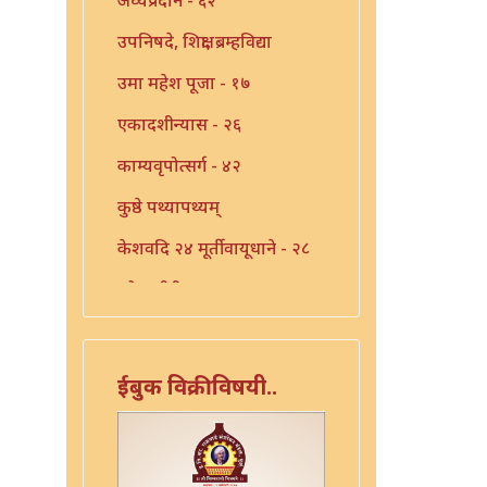
उपनिषदे, शिक्षा, ब्रम्हविद्या
उमा महेश पूजा - १७
एकादशीन्यास - २६
काम्यवृपोत्सर्ग - ४२
कुष्ठे पथ्यापथ्यम्
केशवदि २४ मूर्तीवायूधाने - २८
कोजागीरी पूजा - १८
गंगाष्टक स्तोत्र - ३३
गणपति पार्थिव पूजा - ५६
ईबुक विक्रीविषयी..
गुरुचिदंबराय - ३०
गुरोराधन - ८