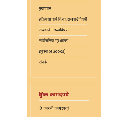
मुख्यपान
इतिहासाचार्य वि.का.राजवाडेविषयी
राजवाडे मंडळाविषयी
सार्वजनिक ग्रंथालय
ईबुक्स (eBooks)
संपर्क
दुर्मिळ कागदपत्रे
फारसी कागदपत्रे