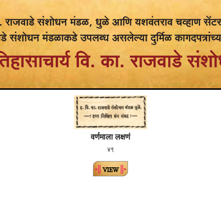
वर्णमाला लक्षणं
४९