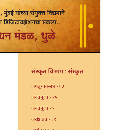
संस्कृत विभाग : संस्कृत
अथतृचाकलप - ६३
अनंतपूजा - २५
अनंतपूजा - ९
अरक्षीत्र व्रत - ६९
अर्घ्यप्रदान - ६२