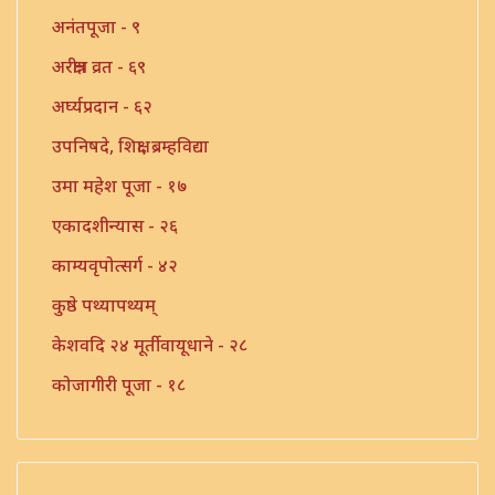
अनंतपूजा - ९
अरक्षीत्र व्रत - ६९
अर्घ्यप्रदान - ६२
उपनिषदे, शिक्षा, ब्रम्हविद्या
उमा महेश पूजा - १७
एकादशीन्यास - २६
काम्यवृपोत्सर्ग - ४२
कुष्ठे पथ्यापथ्यम्
केशवदि २४ मूर्तीवायूधाने - २८
कोजागीरी पूजा - १८
गंगाष्टक स्तोत्र - ३३
गणपति पार्थिव पूजा - ५६